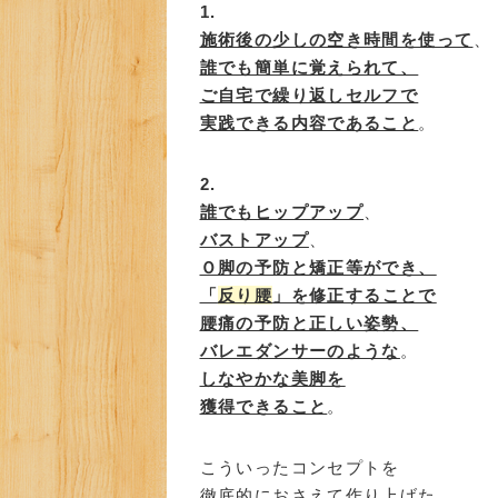
1.
施術後の少しの空き時間を使って
、
誰でも簡単に覚えられて、
ご自宅で繰り返しセルフで
実践できる内容であること
。
2.
誰でもヒップアップ
、
バストアップ
、
Ｏ脚の予防と矯正等ができ、
「
反り腰
」を修正することで
腰痛の予防と正しい姿勢、
バレエダンサーのような
。
しなやかな美脚を
獲得できること
。
こういったコンセプトを
徹底的におさえて作り上げた