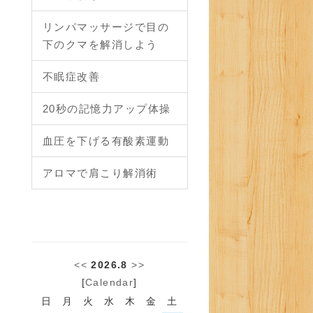
リンパマッサージで目の
下のクマを解消しよう
不眠症改善
20秒の記憶力アップ体操
血圧を下げる有酸素運動
アロマで肩こり解消術
<<
2026.8
>>
[
Calendar
]
日
月
火
水
木
金
土