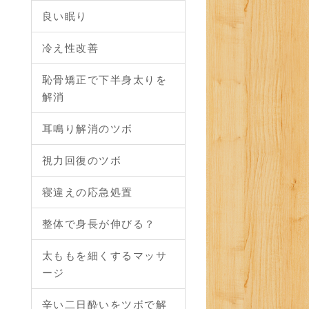
良い眠り
冷え性改善
恥骨矯正で下半身太りを
解消
耳鳴り解消のツボ
視力回復のツボ
寝違えの応急処置
整体で身長が伸びる？
太ももを細くするマッサ
ージ
辛い二日酔いをツボで解