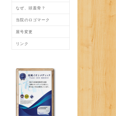
なぜ、頭蓋骨？
当院のロゴマーク
屋号変更
リンク