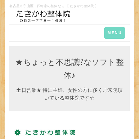
名古屋市守山区 四軒家の整体なら 【 たきかわ整体院 】
Toggle
MENU
navigation
★ちょっと不思議⁉なソフト整
体♪
土日営業★ 特に主婦、女性の方に多くご来院頂
いている整体院です☆