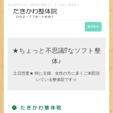
名古屋市守山区 四軒家の整体なら 【 たきかわ整体院 】
Toggle
MENU
navigation
★ちょっと不思議⁉なソフト整
体♪
土日営業★ 特に主婦、女性の方に多くご来院頂
いている整体院です☆