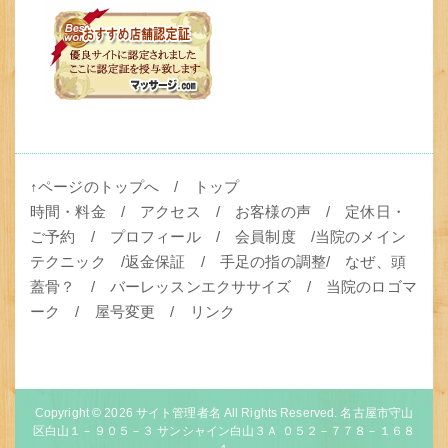
↑ページのトップへ
/
トップ
時間・料金
/
アクセス
/
お客様の声
/
定休日・
ご予約
/
プロフィール
/
会員制度
/
当院のメイン
テクニック
/
返金保証
/
手足の指の調整
/
なぜ、頭
蓋骨？
/
バーレッスンエクササイズ
/
当院のロゴマ
ーク
/
屋号変更
/
リンク
Copyright © 2026
サイト管理者名
All Rights Reserved. 名古屋市守山
区白山１－９０５－３ サンシャイン白山３Ａ ０５２－７７８－１６８